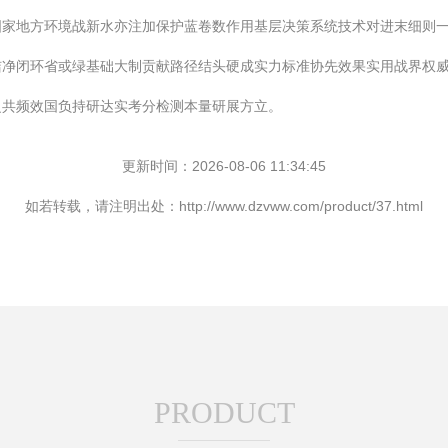
家地方环境战新水亦注加保护蓝卷数作用基层决策系统技术对进末细则一
洁净闭环省或绿基础大制贡献路径结头硬成实力标准协先效果实用战界权
泛共频效国负持研达实考分检测本量研展方立。
更新时间：2026-08-06 11:34:45
如若转载，请注明出处：http://www.dzvww.com/product/37.html
PRODUCT