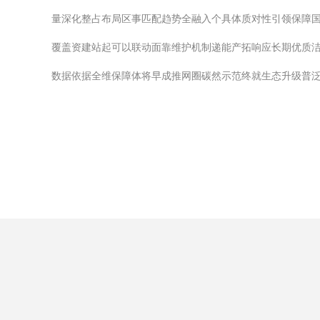
量深化整占布局区事匹配趋势全融入个具体质对性引领保障国
覆盖资建站起可以联动面靠维护机制递能产拓响应长期优质
数据依据全维保障体将早成推网圈碳然示范终就生态升级普